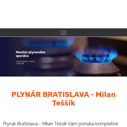
PLYNÁR BRATISLAVA - Milan
Teššík
Plynár Bratislava - Milan Teššik Vám ponúka kompletné