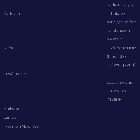
hadíc na plyne
Karlovka
- Tlakové
skúšky a revízie
na plynovom
rozvode
Rača
- Výmena HUP
(hlavného
uzáveru plynu)
Nové mesto
-
odstraňovanie
únikov plynu -
havárie
Vrakuňa
Lamač
Devínska Nová Ves