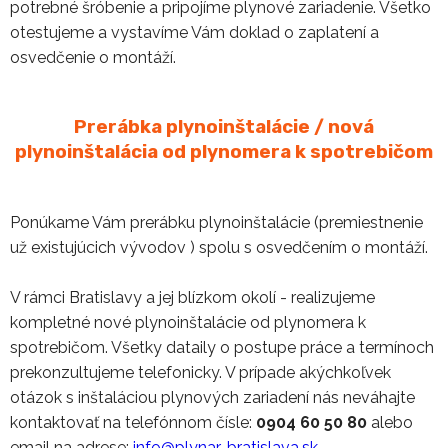
potrebné šróbenie a pripojíme plynové zariadenie. Všetko
otestujeme a vystavíme Vám doklad o zaplatení a
osvedčenie o montáží.
Prerábka plynoinštalácie / nová
plynoinštalácia od plynomera k spotrebičom
Ponúkame Vám prerábku plynoinštalácie (premiestnenie
už existujúcich vývodov ) spolu s osvedčením o montáží.
V rámci Bratislavy a jej blízkom okolí - realizujeme
kompletné nové plynoinštalácie od plynomera k
spotrebičom. Všetky dataily o postupe práce a termínoch
prekonzultujeme telefonicky. V prípade akýchkoľvek
otázok s inštaláciou plynových zariadení nás neváhajte
kontaktovať na telefónnom čísle:
0904 60 50 80
alebo
email na adrese:
info@plynar-bratislava.sk