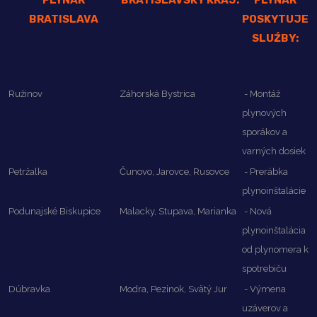
PLYNÁR
BRATISLAVSKÝ KRAJ:
PLYNÁR
BRATISLAVA
POSKYTUJE
SLUŹBY:
Ružinov
Záhorská Bystrica
- Montáž
plynových
sporákov a
varných dosiek
Petržalka
Čunovo, Jarovce, Rusovce
- Prerábka
plynoinštalácie
Podunajské Biskupice
Malacky, Stupava, Marianka
- Nová
plynoinštalácia
od plynomera k
spotrebiču
Dúbravka
Modra, Pezinok, Svätý Jur
- Výmena
uzáverov a